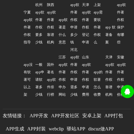
杭州
陕西
app软
天津
上架
app软
宁夏
app软
app软
件著
app软
app需
件著
app软
件著
件著
app软
作权
件著
要软
作权
件著
作权
作权
著是
申请
作权
件著
app 软
保护
作权
要多
靠谱
什么
多少
登记
作权
著备
有哪
指导
少钱
机构
意思
钱
申请
么
案
些
河北
江苏
app软
山东
天津
安徽
app没
一般
国外
app软
件著
app软
app软
app软
有软
app申
著名
件著
作权
件著
app的
件著
件著
著可
请软
app软
作权
申请
作权
软著
作权
作权
以上
著多
件排
申办
需多
申请
怎么
靠谱
申请
架
少钱
行榜
网站
少钱
费用
收费
机构
价格
友情链接：
APP开发
APP开发社区
安卓上架
APP打包
APP生成
APP封装
webclip
驿站APP
discuz做APP