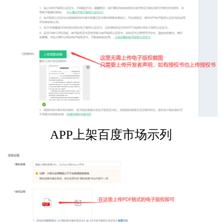
APP上架百度市场示列