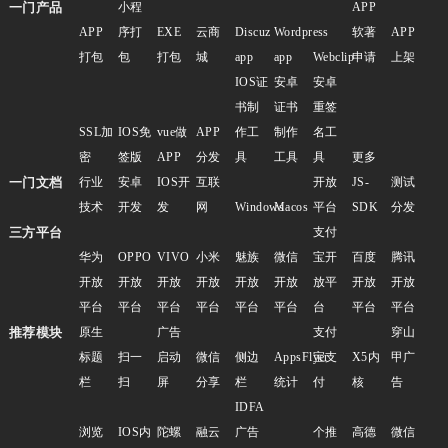
一门产品
小程
APP
APP
序打
EXE
云商
Discuz
Wordpress
软著
APP
打包
包
打包
城
app
app
Webclip
申请
上架
IOS证
安卓
安卓
书制
证书
重签
SSL加
IOS免
vue做
APP
作工
制作
名工
密
签版
APP
分发
具
工具
具
更多
一门文档
行业
安卓
IOS开
互联
开放
JS-
测试
技术
开发
发
网
Windows
Macos
平台
SDK
分发
三方平台
支付
华为
OPPO
VIVO
小米
魅族
微信
宝开
百度
腾讯
开放
开放
开放
开放
开放
开放
放平
开放
开放
平台
平台
平台
平台
平台
平台
台
平台
平台
推荐模块
原生
广告
支付
穿山
标题
扫一
启动
微信
侧边
AppsFlyer
宝支
X5内
甲广
栏
扫
屏
分享
栏
统计
付
核
告
IDFA
浏览
IOS内
陀螺
融云
广告
个推
高德
微信