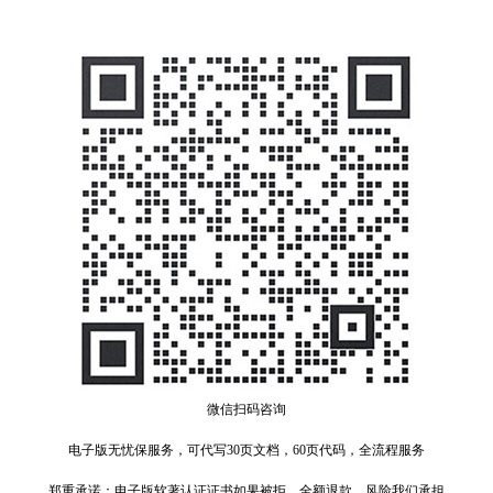
微信扫码咨询
电子版无忧保服务，可代写30页文档，60页代码，全流程服务
郑重承诺：电子版软著认证证书如果被拒，全额退款，风险我们承担