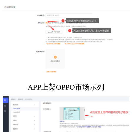
APP上架OPPO市场示列