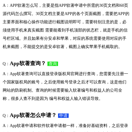
A：APP软著怎么写，主要是指APP软著申请中所需的30页文档和60页
源代码怎么撰写。30页文档主要是APP的各个页面截图，需要把APP的
主要界面和核心操作功能进行截图说明即可，需要特别注意的是，必
须使用手机来真实截图 需要能看到手机顶部的状态栏，就是手机的信
号栏区域。并且如果有分安卓和苹果，对应的系统需要使用对应的手
机来截图，不能提交的是安卓软著，截图上确实苹果手机截取的。
App软著查询？
Q：
查询
A：App软著查询可以直接登录版权局官网进行查询，您需要先注册一
个国家版权局的账号，之后使用账号登录之后才可以查询，这是他们
网站的防刷机制。查询的时候需要输入软著编号和权益人的公司全
称，很多人查不到是因为 编号和权益人输入错误导致。
App软著怎么申请？
Q：
申请
A：App软著申请和软件软著申请都一样，准备好基础资料，之后登录