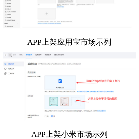
APP上架应用宝市场示列
APP上架小米市场示列