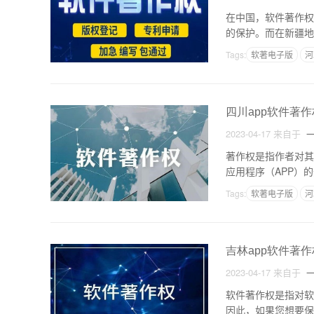
在中国，软件著作权
的保护。而在新疆地
重要。那么，在新疆
Tags:
软著电子版
河
四川app软件著
2023-04-17
来自于
一
著作权是指作者对其
应用程序（APP）
到关注。那么，如何
Tags:
软著电子版
河
吉林app软件著
2023-04-17
来自于
一
软件著作权是指对软
因此，如果您想要保