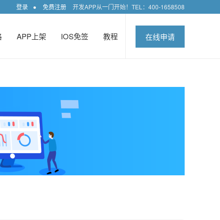
登录
●
免费注册
开发APP从一门开始！TEL：400-1658508
格
APP上架
IOS免签
教程
在线申请