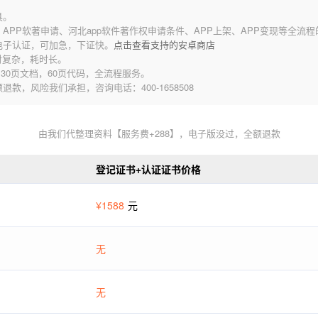
具。
发、APP软著申请、河北app软件著作权申请条件、APP上架、APP变现等全流
电子认证，可加急，下证快。
点击查看支持的安卓商店
对复杂，耗时长。
30页文档，60页代码，全流程服务。
，风险我们承担，咨询电话：400-1658508
由我们代整理资料【服务费+288】，电子版没过，全额退款
登记证书+认证证书价格
¥1588
元
无
无