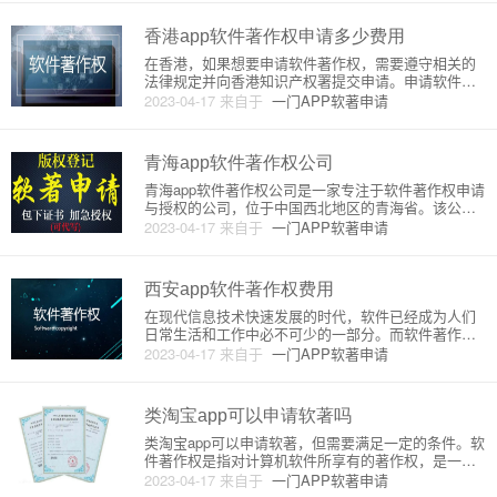
对软件作品的著作权，它是知识产权保护的一种形
式。软件著作权的原理
香港app软件著作权申请多少费用
在香港，如果想要申请软件著作权，需要遵守相关的
法律规定并向香港知识产权署提交申请。申请软件著
作权一般包括两个阶段：预审和正式审查。在预审阶
2023-04-17
来自于
一门APP软著申请
段，知识产权署会检查申请人提交的资料是否符合法
律要求，并决定是否接受申请。如果申请被接受，正
式审查阶段将会开始。在正式
青海app软件著作权公司
青海app软件著作权公司是一家专注于软件著作权申请
与授权的公司，位于中国西北地区的青海省。该公司
主要提供软件著作权申请咨询、技术评估、申请材料
2023-04-17
来自于
一门APP软著申请
撰写、著作权登记和授权等服务。作为一家专业的软
件著作权服务机构，青海app软件著作权公司拥有一支
高素质的专业团队，
西安app软件著作权费用
在现代信息技术快速发展的时代，软件已经成为人们
日常生活和工作中必不可少的一部分。而软件著作权
的保护也越来越受到重视。在中国，软件著作权的保
2023-04-17
来自于
一门APP软著申请
护是通过软件著作权登记来实现的。本次将介绍西安a
pp软件著作权费用的原理和详细介绍。首先，需要了
解的是软件著作权登记的
类淘宝app可以申请软著吗
类淘宝app可以申请软著，但需要满足一定的条件。软
件著作权是指对计算机软件所享有的著作权，是一种
知识产权，其保护范围主要涉及软件的源代码、程序
2023-04-17
来自于
一门APP软著申请
设计文档、用户手册等。类淘宝app是一种移动端软