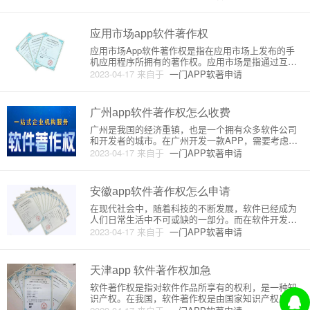
动软件产业的发展。在中国，软件著作权的申请和取
得需要遵循相关的法律法规和程序。江苏省作为中国
的一个经济发达地区，拥有众
应用市场app软件著作权
应用市场App软件著作权是指在应用市场上发布的手
机应用程序所拥有的著作权。应用市场是指通过互联
网提供给用户下载和使用手机应用程序的平台，如苹
2023-04-17
来自于
一门APP软著申请
果应用商店、谷歌Play商店等。这些应用程序是由开
发者制作并上传至应用市场的，因此开发者拥有这些
应用程序的著作权。应
广州app软件著作权怎么收费
广州是我国的经济重镇，也是一个拥有众多软件公司
和开发者的城市。在广州开发一款APP，需要考虑到
著作权的问题。那么广州APP软件著作权如何收费
2023-04-17
来自于
一门APP软著申请
呢？下面将详细介绍。首先，我们需要了解什么是软
件著作权。软件著作权是指软件开发者对其所创作的
软件享有的权利，包括复制
安徽app软件著作权怎么申请
在现代社会中，随着科技的不断发展，软件已经成为
人们日常生活中不可或缺的一部分。而在软件开发过
程中，著作权的保护也变得越来越重要。本文将介绍
2023-04-17
来自于
一门APP软著申请
安徽省内的app软件著作权申请流程和注意事项。一、
申请流程1. 准备材料在申请软件著作权前，需要准备
好以下材料：（1）
天津app 软件著作权加急
软件著作权是指对软件作品所享有的权利，是一种知
识产权。在我国，软件著作权是由国家知识产权局负
责管理的。软件著作权的保护范围包括软件的源代