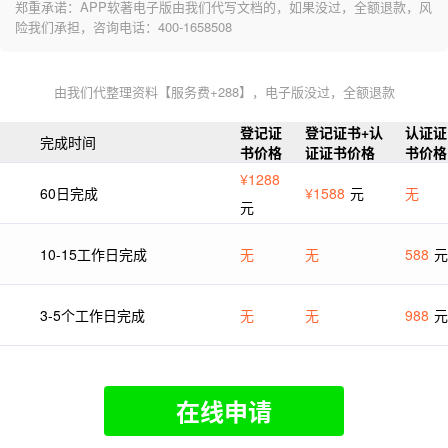
郑重承诺：APP软著电子版由我们代写文档的，如果没过，全额退款，风
险我们承担，咨询电话：400-1658508
由我们代整理资料【服务费+288】，电子版没过，全额退款
登记证
登记证书+认
认证证
完成时间
书价格
证证书价格
书价格
¥1288
60日完成
¥1588
元
无
元
10-15工作日完成
无
无
588
元
3-5个工作日完成
无
无
988
元
在线申请