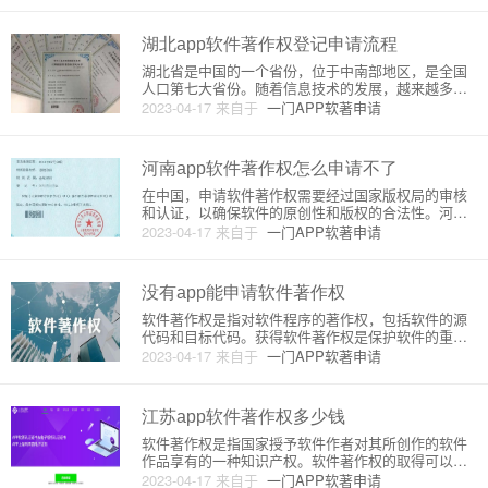
件，具有一定的创新性和独创性，因此可以申请软
著。首先，申请软著需要
湖北app软件著作权登记申请流程
湖北省是中国的一个省份，位于中南部地区，是全国
人口第七大省份。随着信息技术的发展，越来越多的
企业和个人开始开发和发布各种类型的软件应用程
2023-04-17
来自于
一门APP软著申请
序。在这种情况下，软件著作权的保护和登记显得尤
为重要。本文将介绍湖北省软件著作权登记的申请流
程。一、登记前准备工作1.
河南app软件著作权怎么申请不了
在中国，申请软件著作权需要经过国家版权局的审核
和认证，以确保软件的原创性和版权的合法性。河南
省作为中国重要的经济省份之一，在软件开发和创新
2023-04-17
来自于
一门APP软著申请
领域也有着广泛的应用和发展。然而，有些开发者在
申请河南省软件著作权时会遇到一些问题，无法正常
进行申请。下面将从原理和详
没有app能申请软件著作权
软件著作权是指对软件程序的著作权，包括软件的源
代码和目标代码。获得软件著作权是保护软件的重要
手段之一，可以有效地防止他人对软件的抄袭和侵
2023-04-17
来自于
一门APP软著申请
犯。在申请软件著作权时，通常需要提交软件的源代
码和目标代码，以及相关的申请材料。然而，由于移
动应用程序的特殊性质，目前并
江苏app软件著作权多少钱
软件著作权是指国家授予软件作者对其所创作的软件
作品享有的一种知识产权。软件著作权的取得可以为
软件作者提供经济收益和法律保护，同时也有助于推
2023-04-17
来自于
一门APP软著申请