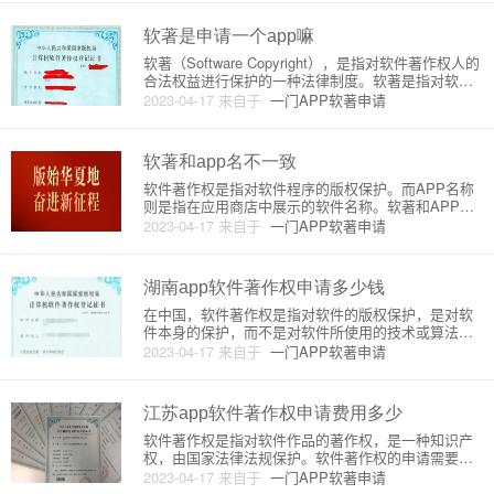
版权保护，包括软件的源代码、程序设计、文档等内
容。软件著作权的保护范
软著是申请一个app嘛
软著（Software Copyright），是指对软件著作权人的
合法权益进行保护的一种法律制度。软著是指对软件
产品的原创性、独创性表现的保护。在我国，软著的
2023-04-17
来自于
一门APP软著申请
申请和保护由国家版权局负责。软著的申请是指对自
己开发的软件进行保护，使其不被他人抄袭或盗用。
申请软
软著和app名不一致
软件著作权是指对软件程序的版权保护。而APP名称
则是指在应用商店中展示的软件名称。软著和APP名
称虽然都与软件有关，但是两者是不同的概念。在实
2023-04-17
来自于
一门APP软著申请
际开发中，有时会出现软著和APP名称不一致的情
况。下面，我将从原理和详细介绍两个方面来阐述这
个问题。一、原理在软件
湖南app软件著作权申请多少钱
在中国，软件著作权是指对软件的版权保护，是对软
件本身的保护，而不是对软件所使用的技术或算法的
保护。在获得软件著作权之后，软件开发者可以享有
2023-04-17
来自于
一门APP软著申请
一定的权利，如复制、发行、展示、表演、放映、广
播、信息网络传播等。湖南省的软件著作权申请费用
与全国范围内的费用是一致的
江苏app软件著作权申请费用多少
软件著作权是指对软件作品的著作权，是一种知识产
权，由国家法律法规保护。软件著作权的申请需要向
国家知识产权局提交申请，并支付相应的申请费用。
2023-04-17
来自于
一门APP软著申请
江苏省的软件著作权申请费用与全国统一标准相同，