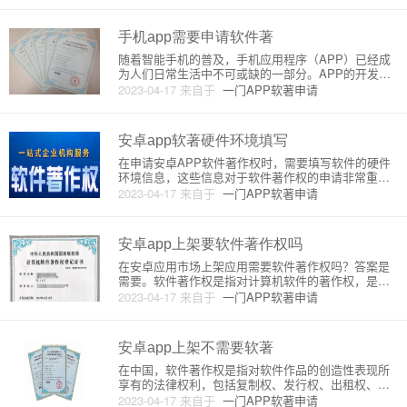
主要包括以下两个方面：1.申请费用软件著作权的申
请费用主要包括申请费和登
手机app需要申请软件著
随着智能手机的普及，手机应用程序（APP）已经成
为人们日常生活中不可或缺的一部分。APP的开发是
一个艰巨的过程，需要对编程、设计和用户体验等方
2023-04-17
来自于
一门APP软著申请
面有深入的了解。为了保护开发人员的创新成果和用
户的权益，开发人员需要申请软件著作权。软件著作
权是指对计算机软件的著
安卓app软著硬件环境填写
在申请安卓APP软件著作权时，需要填写软件的硬件
环境信息，这些信息对于软件著作权的申请非常重
要。下面将对安卓APP软著硬件环境填写进行详细介
2023-04-17
来自于
一门APP软著申请
绍。一、什么是软件的硬件环境？软件的硬件环境是
指软件运行的硬件设备及其配置要求。一般来说，软
件的硬件环境包括以下信息
安卓app上架要软件著作权吗
在安卓应用市场上架应用需要软件著作权吗？答案是
需要。软件著作权是指对计算机软件的著作权，是指
计算机软件的著作权人对其所创作的计算机软件享有
2023-04-17
来自于
一门APP软著申请
的权利。软件著作权是一种法定的知识产权，是计算
机软件产业的重要组成部分。在中国，软件著作权是
由国家知识产权局负责管理和
安卓app上架不需要软著
在中国，软件著作权是指对软件作品的创造性表现所
享有的法律权利，包括复制权、发行权、出租权、展
览权、修改权、翻译权等。软件著作权是保护软件的
2023-04-17
来自于
一门APP软著申请