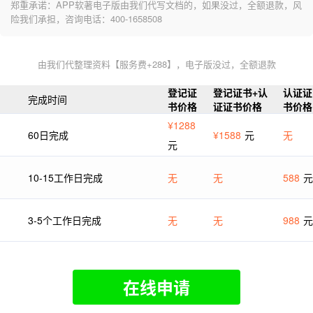
郑重承诺：APP软著电子版由我们代写文档的，如果没过，全额退款，风
险我们承担，咨询电话：400-1658508
由我们代整理资料【服务费+288】，电子版没过，全额退款
登记证
登记证书+认
认证证
完成时间
书价格
证证书价格
书价格
¥1288
60日完成
¥1588
元
无
元
10-15工作日完成
无
无
588
元
3-5个工作日完成
无
无
988
元
在线申请