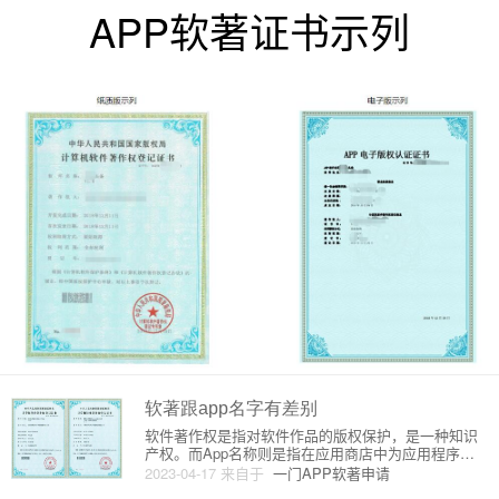
APP软著证书示列
软著跟app名字有差别
软件著作权是指对软件作品的版权保护，是一种知识
产权。而App名称则是指在应用商店中为应用程序取
的名称。虽然软件著作权和App名称都与软件相关，
2023-04-17
来自于
一门APP软著申请
但它们之间是有差别的。软件著作权是对软件作品的