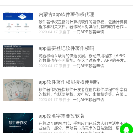
一种法律形式，是对软件创作者的一种保护。然而，
对于安卓应用程序（App）而言，是否需要软件著作
权并不是必要的。首先，需
内蒙古app软件著作权代理
软件著作权是指对计算机软件的著作权，包括计算机
程序和相关文档。著作权人对其所拥有的软件著作权
享有独占的权利，包括复制权、发行权、出租权、展
2023-04-17
来自于
一门APP软著申请
览权、改编权和翻译权等。因此，软件著作权是计算
机软件产权的重要组成部分，也是保护软件创新和发
展的重要法律手段。内蒙古作
app需要登记软件著作权吗
随着移动互联网的快速发展，移动应用程序（APP）
的数量也在不断增加。在这个过程中，APP的开发者
们往往会遇到一个问题：是否需要登记软件著作权？
2023-04-17
来自于
一门APP软著申请
本文将详细介绍这个问题。什么是软件著作权？软件
著作权是指对计算机程序的著作权，是一种知识产
权。在我国，软件著作权的
app软件著作权能授权使用吗
软件著作权是指软件开发者在创作软件过程中所享有
的权利，包括复制权、发行权、出租权等等。在著作
权法中，软件被视为一种文学作品，因此软件著作权
2023-04-17
来自于
一门APP软著申请
也受到著作权法的保护。如果他人想要使用软件，必
须得到软件著作权人的授权。在移动互联网时代，app
软件已经成为人们生活中
app改名字需要改软著
在移动互联网时代，手机应用已成为人们生活中不可
或缺的一部分，而随着市场竞争的日益激烈，更改应
用名称已成为许多开发者常见的行为之一。但是，在