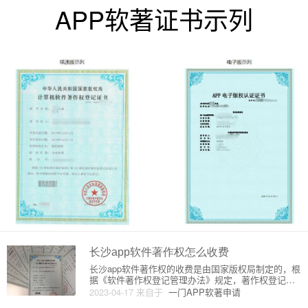
APP软著证书示列
长沙app软件著作权怎么收费
长沙app软件著作权的收费是由国家版权局制定的，根
据《软件著作权登记管理办法》规定，著作权登记费
用按照软件代码行数计算，每1000行收费100元人民
2023-04-17
来自于
一门APP软著申请
币，最低收费为300元人民币。在此基础上，如果申请