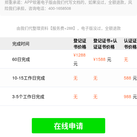
郑重承诺：APP软著电子版由我们代写文档的，如果没过，全额退款，风
险我们承担，咨询电话：400-1658508
由我们代整理资料【服务费+288】，电子版没过，全额退款
登记证
登记证书+认
认证证
完成时间
书价格
证证书价格
书价格
¥1288
60日完成
¥1588
元
无
元
10-15工作日完成
无
无
588
元
3-5个工作日完成
无
无
988
元
在线申请