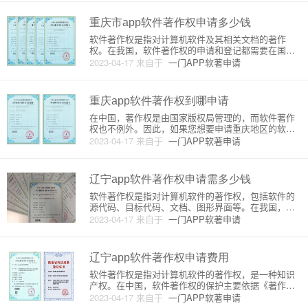
人需要加急处理，还需要支付额外的加急费用。具体
来说，软件代
重庆市app软件著作权申请多少钱
软件著作权是指对计算机软件及其相关文档的著作
权。在我国，软件著作权的申请和登记都需要在国家
版权局进行。本文将为大家介绍重庆市app软件著作权
2023-04-17
来自于
一门APP软著申请
的申请流程及费用。一、申请流程1.申请资格在申请
软件著作权之前，需要确认自己是否有申请资格。一
般来说，只有具有完整的
重庆app软件著作权到哪申请
在中国，著作权是由国家版权局管理的，而软件著作
权也不例外。因此，如果您想要申请重庆地区的软件
著作权，需要按照以下步骤进行操作。1. 准备申请材
2023-04-17
来自于
一门APP软著申请
料在申请软件著作权之前，需要准备以下材料：- 申请
表- 软件源代码- 软件说明书- 软件测试报告- 软件使用
手册-
辽宁app软件著作权申请需多少钱
软件著作权是指对计算机软件的著作权，包括软件的
源代码、目标代码、文档、图形界面等。在我国，软
件著作权的申请和保护由国家版权局负责。辽宁省内
2023-04-17
来自于
一门APP软著申请
的软件著作权申请需要交纳一定的费用。软件著作权
申请的费用主要包括两部分：国家版权局的收费和软
件登记机构的服务费用。国家
辽宁app软件著作权申请费用
软件著作权是指对计算机软件的著作权，是一种知识
产权。在中国，软件著作权的保护主要依据《著作权
法》。为了保护软件著作权人的利益，申请软件著作
2023-04-17
来自于
一门APP软著申请
权已成为软件开发者的必要选择。那么，辽宁app软件