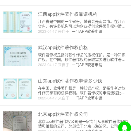
以通过申请著作权来保护自己的知识产权。本文将介
绍河南app软件著作权申请的条件。一、软件著作权的
保护在我国，软件著作权的
江西app软件著作权靠谱机构
江西省是中国的一个省份，其省会是南昌市。在江西
省内，有许多机构可以为企业提供软件著作权申请服
务。下面是一些比较靠谱的机构：1.江西省知识产权
2023-04-17
来自于
一门APP软著申请
局江西省知识产权局是江西省政府的部门之一，负责
管理江西省内的知识产权事务。该机构可以为企业提
供软件著作权申请的相关服
武汉app软件著作权价格
软件著作权是指对软件作品的版权保护，是一种知识
产权。在中国，软件著作权的获取需要进行软件著作
权登记，而软件著作权的价格是由国家知识产权局规
2023-04-17
来自于
一门APP软著申请
定的。因此，武汉app软件著作权的价格也是由国家知
识产权局规定的。软件著作权的价格是由多个因素决
定的，其中最重要的因素
山东app软件著作权申请多少钱
在中国，软件著作权是一种知识产权，是指作者对软
件作品享有的法律权利。软件著作权的申请流程比较
复杂，需要进行多个环节的审核和审批，同时还需要
2023-04-17
来自于
一门APP软著申请
缴纳一定的费用。在山东省，申请软件著作权需要先
到山东省版权局进行登记。具体的申请流程如下：1.
申请人填写软件著作权登
北京app软件著作权公司
北京app软件著作权公司是一家专门从事软件著作权申
请和维权的公司，总部位于北京市海淀区。公司成立
于2010年，经过多年的发展，已成为中国软件著作权