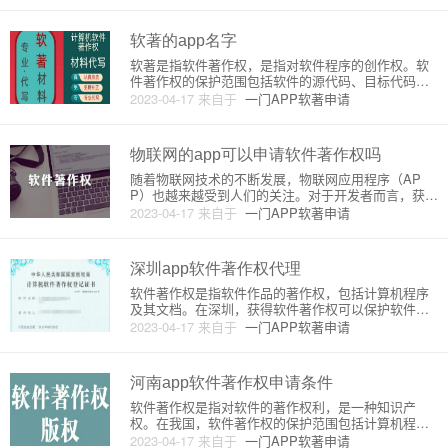
著作权申请费用是多少呢？下面就为大家详细介绍。
首先，需要了解的是，软
软著的app名字
软著是指软件著作权，是指对软件程序的创作权。软
件著作权的保护范围包括软件的源代码、目标代码以
及用户手册等文档。在移动互联网时代，app成为了人
2023-04-17
来自于
一门APP软著申请
们生活中不可或缺的一部分，因此，软著的app名字也
备受关注。一、软著的app名字原理软著的app名字是
指在申请软件
物联网的app可以申请软件著作权吗
随着物联网技术的不断发展，物联网应用程序（AP
P）也越来越受到人们的关注。对于开发者而言，获得
软件著作权可以保护他们的知识产权，提高他们的竞
2023-04-17
来自于
一门APP软著申请
争力。那么，物联网的APP可以申请软件著作权吗？
本文将从原理和详细介绍两个方面进行阐述。一、原
理软件著作权是指对于软
深圳app软件著作权代理
软件著作权是指软件作品的著作权，包括计算机程序
及其文档。在深圳，获得软件著作权可以保护软件的
知识产权，防止他人抄袭和盗版。因此，获得软件著
2023-04-17
来自于
一门APP软著申请
作权对于软件开发者来说非常重要。在深圳，获得软
件著作权需要经过以下流程：1. 申请软件著作权登记
首先，需要准备好软件著
河南app软件著作权申请条件
软件著作权是指对软件的著作权利，是一种知识产
权。在我国，软件著作权的保护范围包括计算机程序
和相关文档。对于拥有软件著作权的企业或个人，可
2023-04-17
来自于
一门APP软著申请