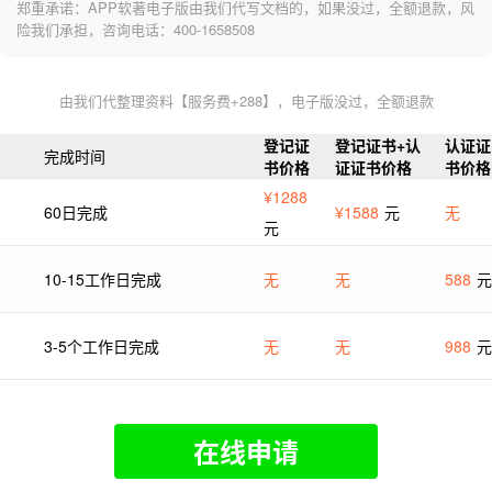
郑重承诺：APP软著电子版由我们代写文档的，如果没过，全额退款，风
险我们承担，咨询电话：400-1658508
由我们代整理资料【服务费+288】，电子版没过，全额退款
登记证
登记证书+认
认证证
完成时间
书价格
证证书价格
书价格
¥1288
60日完成
¥1588
元
无
元
10-15工作日完成
无
无
588
元
3-5个工作日完成
无
无
988
元
在线申请