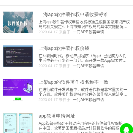
解软件著作权的申请流程以及费用等相关信息。首
先，需要了解的是软件著作权的申请流程。根据《著
作权法》和《软件著作权登记管
上海app软件著作权申请收费标准
上海app软件著作权申请收费标准是根据国家知识产权
局的相关规定和上海市知识产权局的具体实施情况而
定。一般来说，上海市知识产权局会根据申请人所申
2023-04-17
来自于
一门APP软著申请
请的著作权类型、申请人的身份、申请人的申请方式
以及其他相关因素来确定收费标准。首先，根据著作
权申请的类型，上海市知
上海app软件著作权价钱
在互联网时代，移动应用程序（App）已经成为人们
生活中必不可少的一部分。而开发一款App需要付出
大量的时间和精力，因此保护App的知识产权显得尤
2023-04-17
来自于
一门APP软著申请
为重要。软件著作权是保护App知识产权的一种方
式，那么上海App软件著作权价钱是多少呢？首先，
需要了解软件著作权
上架app的软件著作权名称不一致
在进行软件开发过程中，软件著作权是非常重要的一
个方面。软件著作权是指对软件的著作权人依法享有
的权利。在软件开发完成后，需要将软件上架到各大
2023-04-17
来自于
一门APP软著申请
应用商店中，以供用户下载使用。但有时候会遇到软
件著作权名称不一致的情况，下面就给大家详细介绍
一下这种情况的原理和解决方
app软著申请网址
App软著是指对于移动应用程序的软件著作权保护。
在中国，软著是国家版权局对计算机软件的授权，也
是对软件开发者的一种保护。软著登记是在中国版权