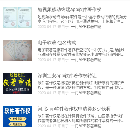
计文档、测试文档等等。因此，软件著作权的保护范
围不仅包括软件源代码，还包括
短视频移动终端app软件著作权
短视频移动终端app软件是一种基于移动终端的视频分
享应用程序。它可以让用户通过拍摄、上传和分享短
视频来展示自己的生活、记录美好时刻、展示才艺
2023-04-17
来自于
一门APP软著申请
等。短视频移动终端app软件的核心功能包括视频拍
摄、视频编辑、视频分享等。其主要特点是用户友
好、操作简单、互动性强、
电子软著 包名格式
电子软著是指软件著作权登记的一种方式，是指通过
互联网在线提交软件著作权登记申请并完成审核的过
程。在实际操作中，软件著作权登记所需的材料可以
2023-04-17
来自于
一门APP软著申请
通过电子方式提交，包括软件源代码、使用说明、软
件截图等。在提交电子软著申请时，需要填写包名。
包名是指一个软件项目在An
深圳宝安app软件著作权转让
软件著作权是指程序员在创作软件时所享有的知识产
权，是一种法律保护软件的方式。拥有软件著作权的
人可以对软件进行授权、转让等操作，从而获得经济
2023-04-17
来自于
一门APP软著申请
利益。在互联网时代，软件著作权的转让成为了一种
常见的商业交易方式。深圳宝安作为中国经济特区的
重要组成部分，拥有着众多的
河北app软件著作权申请得多少钱啊
软件著作权是指在计算机软件领域，由国家授予软件
作者或者其他权利人对其所创作的软件享有的一种专
有权利。软件著作权的申请需要向国家版权局进行申
2023-04-17
来自于
一门APP软著申请
请，而申请软件著作权所需的费用是由国家版权局规