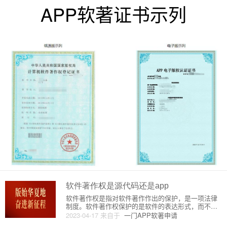
APP软著证书示列
软件著作权是源代码还是app
软件著作权是指对软件著作作出的保护，是一项法律
制度。软件著作权保护的是软件的表达形式，而不是
保护软件的功能。软件著作权是保护软件的知识产
2023-04-17
来自于
一门APP软著申请
权，包括软件的源代码、二进制代码、用户界面、设