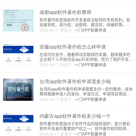
定的。对于河北省内的软件著作权申请，其所需费用
与其他地区相同，即申请人需
成都app软件著作权费用
软件著作权是指软件开发者依法取得的专有权利，包
括复制权、发行权、出租权、展览权、改编权等。软
件著作权的取得需要进行登记，成都地区的软件著作
2023-04-17
来自于
一门APP软著申请
权登记费用与其他地区相同，但具体费用因申请人、
作品类型、申请方式等因素而异。软件著作权登记费
用的主要构成部分包括申请费
安徽app软件著作权怎么样申请
在现代社会中，随着移动互联网的发展，越来越多的
企业和个人开始涉足app开发领域。而为了保护开发者
的利益，以及防止他人抄袭或盗用自己的app，软件著
2023-04-17
来自于
一门APP软著申请
作权的申请变得尤为重要。本文将介绍在安徽省范围
内，如何申请软件著作权。首先，我们需要了解软件
著作权的概念。软件
台湾app软件著作权申请需多少钱
台湾的app软件著作权申请需要支付一定的费用，具体
费用根据申请人的身份、申请方式、申请项目等因素
而异。下面将介绍台湾app软件著作权申请的费用相关
2023-04-17
来自于
一门APP软著申请
原理和详细介绍。一、台湾app软件著作权申请的费用
原理台湾的app软件著作权申请费用分为申请费和登记
费两部分。
内蒙古app软件著作权多少钱一个
软件著作权是指对于软件作品的版权保护，是计算机
软件开发者的重要财产权之一。软件著作权的取得需
要经过申请、审批、登记等复杂的流程，因此需要了
2023-04-17
来自于
一门APP软著申请