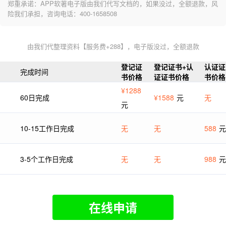
郑重承诺：APP软著电子版由我们代写文档的，如果没过，全额退款，风
险我们承担，咨询电话：400-1658508
由我们代整理资料【服务费+288】，电子版没过，全额退款
登记证
登记证书+认
认证证
完成时间
书价格
证证书价格
书价格
¥1288
60日完成
¥1588
元
无
元
10-15工作日完成
无
无
588
元
3-5个工作日完成
无
无
988
元
在线申请