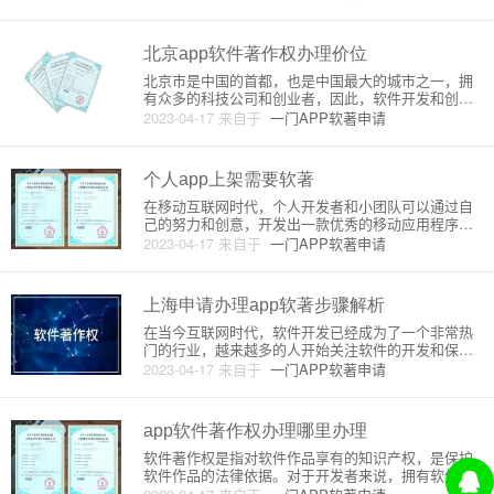
加软件作品的商业价值。在中国，申请软件著作权需
要支付一定的费用，下面将详细介绍天津地区申请软
件著作权的费用原理和流程。
北京app软件著作权办理价位
北京市是中国的首都，也是中国最大的城市之一，拥
有众多的科技公司和创业者，因此，软件开发和创新
在北京市是非常活跃的。如果您是一位软件开发者或
2023-04-17
来自于
一门APP软著申请
创业者，您可能需要为您的软件申请著作权，以保护
您的知识产权并为未来的商业化做准备。本文将为您
介绍北京市申请软件著作权的
个人app上架需要软著
在移动互联网时代，个人开发者和小团队可以通过自
己的努力和创意，开发出一款优秀的移动应用程序（A
PP），并将其上传到各大应用商店上架。然而，上架
2023-04-17
来自于
一门APP软著申请
APP并不是一件简单的事情，需要开发者按照应用商
店的规定逐一进行审核。其中，软件著作权是一项非
常重要的审核要求。那
上海申请办理app软著步骤解析
在当今互联网时代，软件开发已经成为了一个非常热
门的行业，越来越多的人开始关注软件的开发和保
护。软件著作权是保护软件的一种方式，其作用是确
2023-04-17
来自于
一门APP软著申请
保软件的知识产权归属，避免抄袭和侵权。下面，我
将为大家介绍上海申请办理app软著的步骤。1. 准备
材料在申请软件著作权之
app软件著作权办理哪里办理
软件著作权是指对软件作品享有的知识产权，是保护
软件作品的法律依据。对于开发者来说，拥有软件著
作权可以保护自己的软件作品不被其他人抄袭，从而