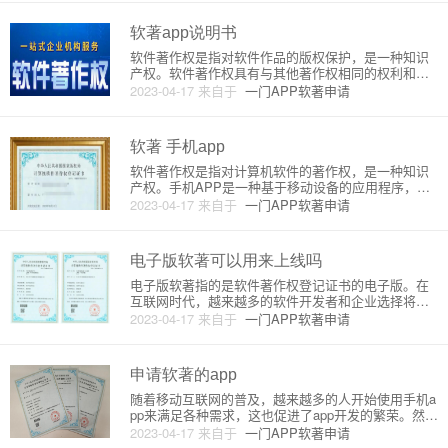
获得更加有效的保护。陕西是中国的一个省份，其软
件著作权登记的流程和要求与
软著app说明书
软件著作权是指对软件作品的版权保护，是一种知识
产权。软件著作权具有与其他著作权相同的权利和义
务，如署名权、修改权、复制权等。软件著作权的申
2023-04-17
来自于
一门APP软著申请
请需要提交相应的申请材料，其中包括软件著作权申
请书、软件著作权登记表、软件著作权作品说明书
等。软著app是一款提供软件
软著 手机app
软件著作权是指对计算机软件的著作权，是一种知识
产权。手机APP是一种基于移动设备的应用程序，它
的开发和设计也需要获得软件著作权的保护。本文将
2023-04-17
来自于
一门APP软著申请
介绍软件著作权和手机APP的原理和详细介绍。一、
软件著作权的概念和保护软件著作权是指对计算机软
件的著作权，它是一种知
电子版软著可以用来上线吗
电子版软著指的是软件著作权登记证书的电子版。在
互联网时代，越来越多的软件开发者和企业选择将软
著证书的电子版用于上线。那么，电子版软著可以用
2023-04-17
来自于
一门APP软著申请
来上线吗？其原理是什么？下面我们来详细介绍。首
先，需要明确的是，软著证书是软件著作权登记的有
效凭证，为了保证软件的版权
申请软著的app
随着移动互联网的普及，越来越多的人开始使用手机a
pp来满足各种需求，这也促进了app开发的繁荣。然
而，在这个竞争激烈的市场中，如何保护自己的app不
2023-04-17
来自于
一门APP软著申请
被侵权，成为了每个app开发者必须面对的问题。申请