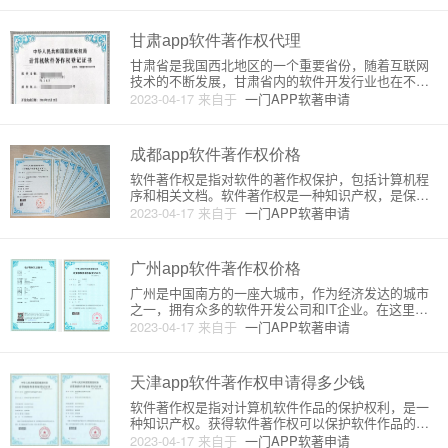
软著是保护app知识产权的一种有效手段。下面将详细
介绍申请
甘肃app软件著作权代理
甘肃省是我国西北地区的一个重要省份，随着互联网
技术的不断发展，甘肃省内的软件开发行业也在不断
壮大。而对于这些软件开发企业来说，软件著作权的
2023-04-17
来自于
一门APP软著申请
保护是非常重要的一项工作。由于软件著作权的保护
需要一定的法律知识和专业技能，因此很多企业会选
择找专业的代理机构来代理软
成都app软件著作权价格
软件著作权是指对软件的著作权保护，包括计算机程
序和相关文档。软件著作权是一种知识产权，是保护
软件开发者权益的重要手段。在中国，获得软件著作
2023-04-17
来自于
一门APP软著申请
权可以通过申请进行登记，获得著作权证书。成都app
软件著作权的价格是根据不同的因素而定，下面是一
些影响软件著作权价格的
广州app软件著作权价格
广州是中国南方的一座大城市，作为经济发达的城市
之一，拥有众多的软件开发公司和IT企业。在这里，
开发一款软件需要获得软件著作权，那么广州的软件
2023-04-17
来自于
一门APP软著申请
著作权价格是多少呢？下面就来详细介绍一下。首
先，需要了解软件著作权的定义。软件著作权是指对
计算机软件的创作人享有的法
天津app软件著作权申请得多少钱
软件著作权是指对计算机软件作品的保护权利，是一
种知识产权。获得软件著作权可以保护软件作品的独
特性和创新性，防止他人抄袭和盗用，同时也可以增
2023-04-17
来自于
一门APP软著申请