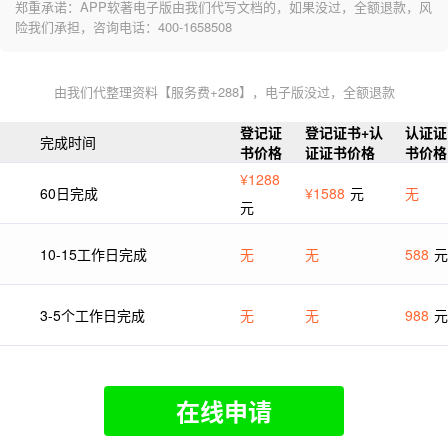
郑重承诺：APP软著电子版由我们代写文档的，如果没过，全额退款，风
险我们承担，咨询电话：400-1658508
由我们代整理资料【服务费+288】，电子版没过，全额退款
登记证
登记证书+认
认证证
完成时间
书价格
证证书价格
书价格
¥1288
60日完成
¥1588
元
无
元
10-15工作日完成
无
无
588
元
3-5个工作日完成
无
无
988
元
在线申请