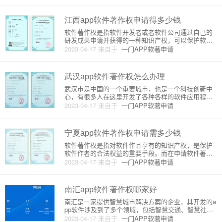
利。在中国，软件著作权是由国家知识产权局颁发的
一种权利，可以通过软件著作
江西app软件著作权申请得多少钱
软件著作权是指软件开发者或者软件公司通过自己的
研发成果申请并获得的一种知识产权，可以保护软件
的版权和知识产权。江西省的软件著作权申请费用是
2023-04-17
来自于
一门APP软著申请
根据国家相关规定进行收费的，下面将详细介绍江西
省的软件著作权申请费用和收费原理。一、江西省软
件著作权申请费用标准江西省
武汉app软件著作权怎么办理
武汉市是中国的一个重要城市，也是一个科技创新中
心，有很多人在这里开发了各种各样的软件应用程
序。如果你是一位武汉的开发者，你可能会想要了解
2023-04-17
来自于
一门APP软著申请
如何为自己的软件申请著作权。在本文中，我将为你
介绍武汉app软件著作权的办理原理和详细步骤。一、
什么是软件著作权？软件著
宁夏app软件著作权申请需多少钱
软件著作权是指对软件作品享有的知识产权，是保护
软件作者的合法权益的重要手段。而在申请软件著作
权时，需要支付一定的费用。宁夏app软件著作权申请
2023-04-17
来自于
一门APP软著申请
的费用主要包括两部分，一是申请费用，二是代理费
用。申请费用是指在申请软件著作权时需要支付的费
用，主要包括申请费和登
南汇app软件著作权哪家好
南汇是一家提供智慧城市解决方案的企业，其开发的a
pp软件涉及到了多个领域，包括智慧交通、智慧社
区、智慧医疗等。由于其软件涉及到了多个领域，因
2023-04-17
来自于
一门APP软著申请