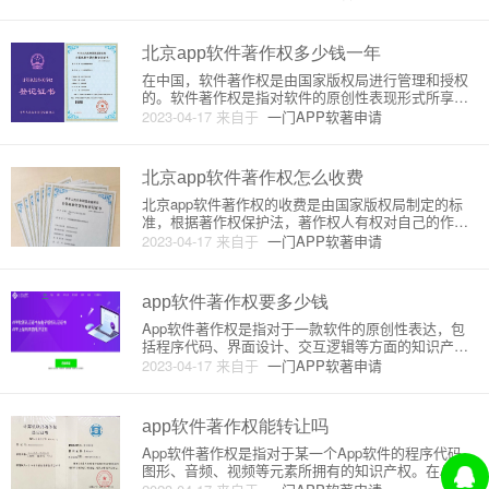
此在申请软件著作权时需要选择一个可靠的企业来进
行申请。在选择软件著作权申请企业时，需要注意以
下几个方面：1. 企业的
北京app软件著作权多少钱一年
在中国，软件著作权是由国家版权局进行管理和授权
的。软件著作权是指对软件的原创性表现形式所享有
的权利。在获得软件著作权之后，著作权人可以通过
2023-04-17
来自于
一门APP软著申请
授权、转让等方式获取经济利益。因此，软件著作权
的申请和维护是非常重要的。北京是中国的首都，也
是中国的科技中心之一。许多
北京app软件著作权怎么收费
北京app软件著作权的收费是由国家版权局制定的标
准，根据著作权保护法，著作权人有权对自己的作品
进行复制、发行、出租、展览、表演、放映、广播、
2023-04-17
来自于
一门APP软著申请
信息网络传播等方式进行利用，同时也有权收取相应
的费用。以下是北京app软件著作权收费的原理或详细
介绍。1.收费标准根
app软件著作权要多少钱
App软件著作权是指对于一款软件的原创性表达，包
括程序代码、界面设计、交互逻辑等方面的知识产权
保护。在中国，著作权登记是指向国家知识产权局提
2023-04-17
来自于
一门APP软著申请
交申请，经过审核后颁发著作权证书，具有法律效
力。那么，App软件著作权要多少钱呢？下面我们来
详细介绍一下。一、著作权
app软件著作权能转让吗
App软件著作权是指对于某一个App软件的程序代码、
图形、音频、视频等元素所拥有的知识产权。在App
软件开发过程中，著作权是开发者最为关注的问题之