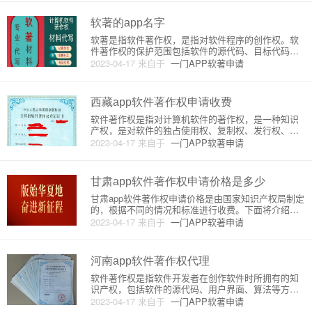
等。2.在线提交申请：通过国家版权局网站在线提交
软件著作权申请。3.初审
软著的app名字
软著是指软件著作权，是指对软件程序的创作权。软
件著作权的保护范围包括软件的源代码、目标代码以
及用户手册等文档。在移动互联网时代，app成为了人
2023-04-17
来自于
一门APP软著申请
们生活中不可或缺的一部分，因此，软著的app名字也
备受关注。一、软著的app名字原理软著的app名字是
指在申请软件
西藏app软件著作权申请收费
软件著作权是指对计算机软件的著作权，是一种知识
产权，是对软件的独占使用权、复制权、发行权、展
览权等的法律保护。而软件著作权申请收费是指申请
2023-04-17
来自于
一门APP软著申请
人在申请软件著作权时需要支付的一定费用，这些费
用是由著作权局或代理机构进行收取的。西藏app软件
著作权申请收费的原理主
甘肃app软件著作权申请价格是多少
甘肃app软件著作权申请价格是由国家知识产权局制定
的，根据不同的情况和标准进行收费。下面将介绍著
作权申请的价格原理和详细情况。一、价格原理著作
2023-04-17
来自于
一门APP软著申请
权申请价格是由国家知识产权局制定的，主要根据以
下几个因素确定：1.申请类型：根据不同的申请类
型，收费标准也不同。例
河南app软件著作权代理
软件著作权是指软件开发者在创作软件时所拥有的知
识产权，包括软件的源代码、用户界面、算法等方面
的知识产权。软件著作权是一种保护软件开发者的权
2023-04-17
来自于
一门APP软著申请
利，使其能够在软件开发领域内享有专利权和其他权