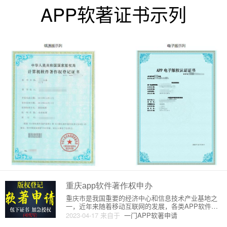
APP软著证书示列
重庆app软件著作权申办
重庆市是我国重要的经济中心和信息技术产业基地之
一，近年来随着移动互联网的发展，各类APP软件越
来越受到人们的关注和喜爱。如果您是一位重庆的AP
2023-04-17
来自于
一门APP软著申请
P软件开发者，那么您可能需要了解如何申请软件著作