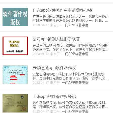
作权是保护软件知识产权的主要方式之一。本文将详
细介绍杭州app软件著作权
广东app软件著作权申请需多少钱
广东省是我国经济最发达的地区之一，也是我国移动
互联网应用软件开发最为活跃的地区之一。因此，广
东省内的软件开发公司和个人，需要进行软件著作权
2023-04-17
来自于
一门APP软著申请
申请的情况也比较常见。那么，广东省内的软件著作
权申请需要多少钱呢？下面我们就来介绍一下软件著
作权申请的原理和详细流程。
公司app被别人注册了软著
在当前的互联网时代，软件应用程序的知识产权保护
越来越重要。在这个背景下，软件著作权的保护成为
了必要的一部分。软件著作权是指对软件的创作成果
2023-04-17
来自于
一门APP软著申请
享有的法律权利，包括复制权、发行权、展示权和修
改权等。软件著作权的保护可以保障软件开发者的权
益，促进软件产业的发展。然
云消息通app软件著作权
云消息通App是一款基于云计算技术的即时通讯软
件，是由中国电信股份有限公司开发的一款手机应用
软件。该软件主要功能是提供用户之间的即时通讯服
2023-04-17
来自于
一门APP软著申请
务，包括文字、语音、图片、视频等多种形式的消息
传递。该软件采用了云计算技术，通过云端服务器进
行消息的中转和存储，从而实
上海app软件著作权登记
软件著作权是指对软件的著作权人依法享有的权利，
是一种知识产权。软件著作权登记是指著作权人将其
创作的软件作品登记备案，以便在侵权纠纷时作为证
2023-04-17
来自于
一门APP软著申请