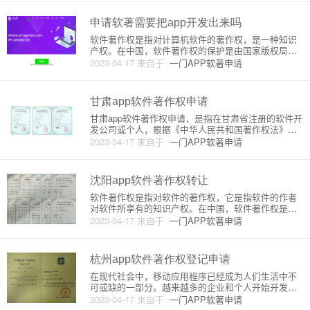
权，本文将为您介绍重庆APP软件著作权申办的原理
和详细步骤。一、什
申请软著需要把app开发出来吗
软件著作权是指对计算机软件的著作权，是一种知识
产权。在中国，软件著作权的保护是由国家版权局进
行管理的。申请软件著作权需要提交一份申请书和软
2023-04-17
来自于
一门APP软著申请
件著作权登记表，同时还需要提交软件源代码和用户
手册等相关材料。但是，申请软著并不需要把APP开
发出来。首先，软件著作权
甘肃app软件著作权申请
甘肃app软件著作权申请，是指在甘肃省注册的软件开
发公司或个人，根据《中华人民共和国著作权法》的
相关规定，向国家版权局递交软件著作权登记申请，
2023-04-17
来自于
一门APP软著申请
以便在合法的范围内保护软件的知识产权。软件著作
权是指软件开发者在创造软件的过程中所创造的原创
性作品，包括软件程序、
沈阳app软件著作权转让
软件著作权是指对软件的著作权，它是指软件的作者
对软件所享有的知识产权。在中国，软件著作权是指
的是软件的版权，而非专利权。软件著作权是指软件
2023-04-17
来自于
一门APP软著申请
的作者或者其他权利人对软件所享有的知识产权，包
括著作权、专利权等。软件著作权转让是指软件著作
权的持有者将其对软件的著作
杭州app软件著作权登记申请
在现代社会中，移动应用程序已经成为人们生活中不
可或缺的一部分。越来越多的企业和个人开始开发和
发布自己的移动应用程序，这也使得移动应用程序的
2023-04-17
来自于
一门APP软著申请
知识产权保护问题变得越来越重要。在中国，软件著