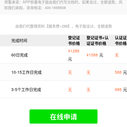
郑重承诺：APP软著电子版由我们代写文档的，如果没过，全额退款，风
险我们承担，咨询电话：400-1658508
由我们代整理资料【服务费+288】，电子版没过，全额退款
登记证
登记证书+认
认证证
完成时间
书价格
证证书价格
书价格
¥1288
60日完成
¥1588
元
无
元
10-15工作日完成
无
无
588
元
3-5个工作日完成
无
无
988
元
在线申请