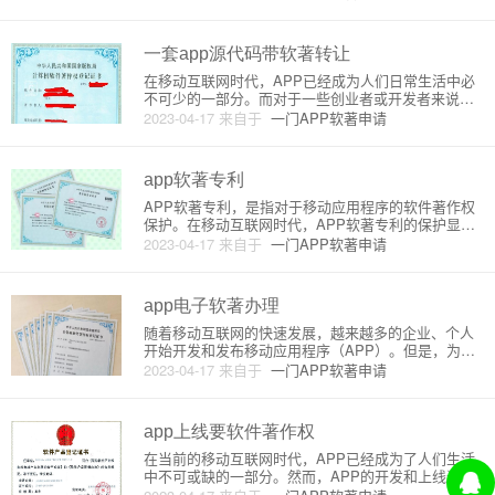
据使用。软件著作权登记是一项非常重要的工作，对
保护软件著作权、维护软件产业的健康发展具有重要
意义。本文将详细介绍上海软
一套app源代码带软著转让
在移动互联网时代，APP已经成为人们日常生活中必
不可少的一部分。而对于一些创业者或开发者来说，
开发一款APP不仅需要投入大量的时间和精力，还需
2023-04-17
来自于
一门APP软著申请
要投入大量的资金。因此，一些开发者在开发完一款A
PP后，会考虑将其源代码和软著进行转让，从而获得
一笔收益。那么，什
app软著专利
APP软著专利，是指对于移动应用程序的软件著作权
保护。在移动互联网时代，APP软著专利的保护显得
尤为重要，因为很多APP都是创新性的，需要得到保
2023-04-17
来自于
一门APP软著申请
护，以防止被抄袭和侵权。APP软著专利的原理是，
通过向国家版权局申请软件著作权，来保护APP的知
识产权。在申请过
app电子软著办理
随着移动互联网的快速发展，越来越多的企业、个人
开始开发和发布移动应用程序（APP）。但是，为了
保护自己的知识产权，开发者需要对自己的APP进行
2023-04-17
来自于
一门APP软著申请
电子软件著作权注册。本文将介绍APP电子软著办理
的原理和流程。一、电子软著的概念电子软著，全称
为电子计算机软件著作
app上线要软件著作权
在当前的移动互联网时代，APP已经成为了人们生活
中不可或缺的一部分。然而，APP的开发和上线过程
中需要注意的事项也越来越多，其中软件著作权是非