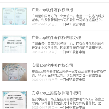
在开发和销售自己的软件产品。本文将介绍武汉申请
软件著作权的原理和详细步骤
广州app软件著作权申报
广州是中国南方的一个大城市，也是一个发达的科技
城市，许多创新科技公司和软件公司都在这里成立。
在这个城市里，许多公司都需要申请软件著作权，以
2023-04-17
来自于
一门APP软著申请
保护他们的知识产权。本文将介绍广州软件著作权申
报的原理和详细流程。一、软件著作权申报原理软件
著作权是指对软件的著作权人
广州app软件著作权去哪办理
广州市是中国南方的经济中心，拥有众多优秀的软件
开发企业和创业者，因此软件著作权的申请和登记也
相对较多。本文将详细介绍广州市软件著作权的申请
2023-04-17
来自于
一门APP软著申请
和登记流程，帮助广州的软件开发者更好地保护自己
的知识产权。一、什么是软件著作权软件著作权是指
对计算机软件的著作权，包括
安徽app软件著作权公司
安徽app软件著作权公司是一家专业从事软件著作权申
请、登记和保护的公司。该公司总部位于安徽省合肥
市，拥有一支由专业的律师、技术专家和知识产权专
2023-04-17
来自于
一门APP软著申请
业人员组成的团队，致力于为客户提供高效、专业、
全面的服务。该公司的主要业务包括软件著作权申
请、软件著作权登记、软件
安卓app上架要软件著作权吗
在安卓应用市场上架应用需要软件著作权吗？答案是
需要。软件著作权是指对计算机软件的著作权，是指
计算机软件的著作权人对其所创作的计算机软件享有
2023-04-17
来自于
一门APP软著申请