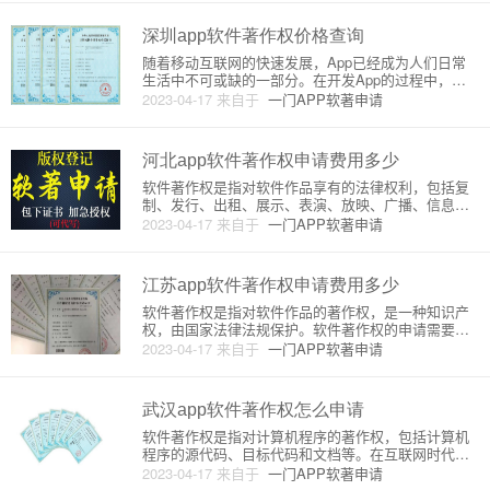
请费用包括两部分：申请费和登记费。其中，申请费
是指申请软件著作权
深圳app软件著作权价格查询
随着移动互联网的快速发展，App已经成为人们日常
生活中不可或缺的一部分。在开发App的过程中，软
件著作权的申请和保护显得尤为重要。那么，在深圳
2023-04-17
来自于
一门APP软著申请
地区，申请App软件著作权的价格是多少呢？下面，
我们来详细介绍一下。首先，需要了解的是，软件著
作权的价格是根据不同
河北app软件著作权申请费用多少
软件著作权是指对软件作品享有的法律权利，包括复
制、发行、出租、展示、表演、放映、广播、信息网
络传播等。在中国，软件著作权的申请和授权由国家
2023-04-17
来自于
一门APP软著申请
版权局负责管理，根据不同的申请类型和申请人身
份，收取不同的费用。河北省作为一个省份，其软件
著作权的申请费用是由国家版权
江苏app软件著作权申请费用多少
软件著作权是指对软件作品的著作权，是一种知识产
权，由国家法律法规保护。软件著作权的申请需要向
国家知识产权局提交申请，并支付相应的申请费用。
2023-04-17
来自于
一门APP软著申请
江苏省的软件著作权申请费用与全国统一标准相同，
主要包括以下两个方面：1.申请费用软件著作权的申
请费用主要包括申请费和登
武汉app软件著作权怎么申请
软件著作权是指对计算机程序的著作权，包括计算机
程序的源代码、目标代码和文档等。在互联网时代，
软件著作权的保护越来越受到重视。武汉是一个科技
2023-04-17
来自于
一门APP软著申请
创新和软件开发比较发达的城市，许多企业和个人都