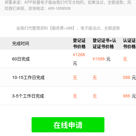
郑重承诺：APP软著电子版由我们代写文档的，如果没过，全额退款，风
险我们承担，咨询电话：400-1658508
由我们代整理资料【服务费+288】，电子版没过，全额退款
登记证
登记证书+认
认证证
完成时间
书价格
证证书价格
书价格
¥1288
60日完成
¥1588
元
无
元
10-15工作日完成
无
无
588
元
3-5个工作日完成
无
无
988
元
在线申请