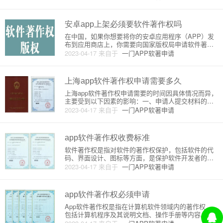
的权利。软件著作权是一种法定的知识产权，是计算
机软件产业的重要组成部分。在中国，软件著作权是
由国家知识产权局负责管理和
安卓app上架必须要软件著作权吗
在中国，如果你想要将你的安卓应用程序（APP）发
布到应用商店上，你需要向国家版权局申请软件著作
权。软件著作权是指对计算机程序的版权保护，包括
2023-04-17
来自于
一门APP软著申请
源代码和目标代码。软件著作权的申请过程需要提交
相关的文件和证明材料，其中包括软件著作权申请
书、软件著作权登记表、软件
上海app软件著作权申请需要多久
上海app软件著作权申请需要的时间因具体情况而异，
主要受到以下因素的影响：一、申请人提交材料的准
备情况申请软件著作权需要提交一系列材料，包括软
2023-04-17
来自于
一门APP软著申请
件源代码、软件说明书、软件功能介绍、软件设计思
路等。如果申请人在准备材料方面比较仔细，材料齐
全，审核过程就会相对顺
app软件著作权收费标准
软件著作权是指对软件的著作权保护，包括软件的代
码、界面设计、图标等方面，是保护软件开发者的知
识产权的重要手段。在申请软件著作权时，需要向国
2023-04-17
来自于
一门APP软著申请
家版权局缴纳一定的费用。那么，这些费用的收费标
准是如何确定的呢？首先，需要了解软件著作权申请
的费用构成。软件著作权申请
app软件著作权必须申请
App软件著作权是指在计算机软件领域内的著作权，
包括计算机程序及其说明文档、操作手册等内容。与
其他著作权相比，App软件著作权的保护范围更加广