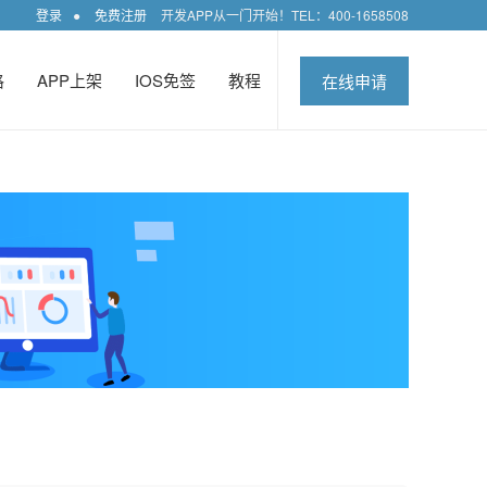
登录
●
免费注册
开发APP从一门开始！TEL：400-1658508
格
APP上架
IOS免签
教程
在线申请