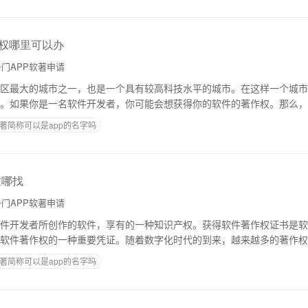
作权哪里可以办
门APP软著申请
区最大的城市之一，也是一个具有较高科技水平的城市。在这样一个城市
。如果你是一名软件开发者，你可能会想获得你的软件的著作权。那么，重
？下面，我将为您介绍一下。一、什么是软件
著简称可以是app的名字吗
在哪找
门APP软著申请
件开发者所创作的软件，享有的一种知识产权。获得软件著作权证书是软
软件著作权的一种重要凭证。随着数字化时代的到来，越来越多的著作权
么，软著证书电子版在哪里找呢？下面我们来详
著简称可以是app的名字吗