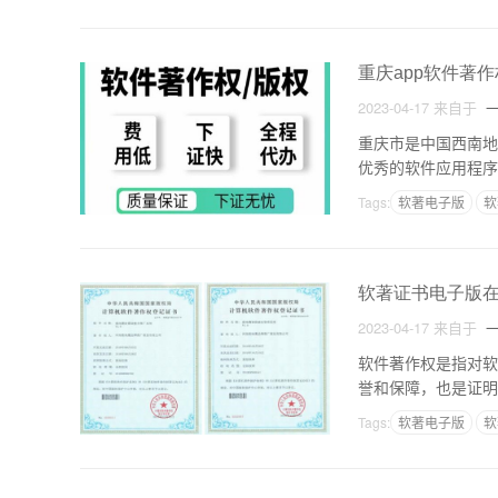
重庆app软件著
2023-04-17
来自于
一
重庆市是中国西南地
优秀的软件应用程序
权在哪里可以办理呢
Tags:
软著电子版
软
软著证书电子版
2023-04-17
来自于
一
软件著作权是指对软
誉和保障，也是证明
著证书也不例外。那
Tags:
软著电子版
软