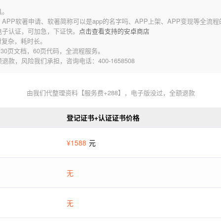
具。
发、APP软著申请、软著简称可以是app的名字吗、APP上架、APP变现等全流
电子认证，可加急，下证快。
点击查看支持的安卓商店
对复杂，耗时长。
30页文档，60页代码，全流程服务。
，风险我们承担，咨询电话：400-1658508
由我们代整理资料【服务费+288】，电子版没过，全额退款
登记证书+认证证书价格
¥1588
元
无
无