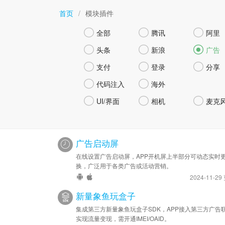
首页
/
模块插件



全部
腾讯
阿里



头条
新浪
广告



支付
登录
分享


代码注入
海外



UI/界面
相机
麦克
广告启动屏
在线设置广告启动屏，APP开机屏上半部分可动态实时
换，广泛用于各类广告或活动营销。
2024-11-29
新量象鱼玩盒子
集成第三方新量象鱼玩盒子SDK，APP接入第三方广告
实现流量变现，需开通IMEI/OAID。