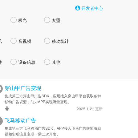
开发者中心


极光
友盟


讯
音视频
移动统计


件
设备信息
其他
穿山甲广告变现
集成第三方穿山甲广告SDK，应用接入穿山甲平台获取各种
移动广告资源，助力APP实现流量变现。
2025-1-21 更新
飞马移动广告
集成第三方飞马移动广告SDK，APP接入飞马广告联盟激励
视频实现流量变现，需二次开发。