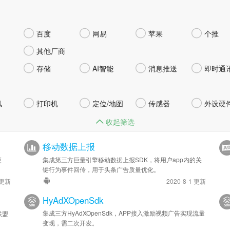




百度
网易
苹果
个推

其他厂商




存储
AI智能
消息推送
即时通




风
打印机
定位/地图
传感器
外设硬
收起筛选
移动数据上报
更
集成第三方巨量引擎移动数据上报SDK，将用户app内的关
键行为事件回传，用于头条广告质量优化。
 更新
2020-8-1 更新
HyAdXOpenSdk
集成三方HyAdXOpenSdk，APP接入激励视频广告实现流量
联盟
变现，需二次开发。